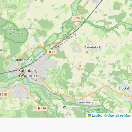
Leaflet
|
©
OpenStreetMap