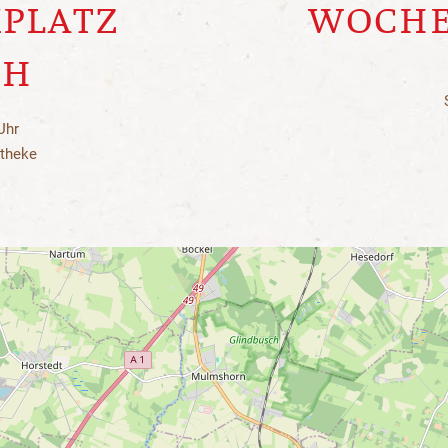
PLATZ
WOCHE
TH
Uhr
otheke